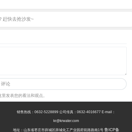
评论
这里发表您的看法和观点。
销售热线：0632-5228899 公司传真：0632-4016677 E-mail：
kr@krwater.com
鲁ICP备
地址：山东省枣庄市薛城区薛城化工产业园府前路路南1号