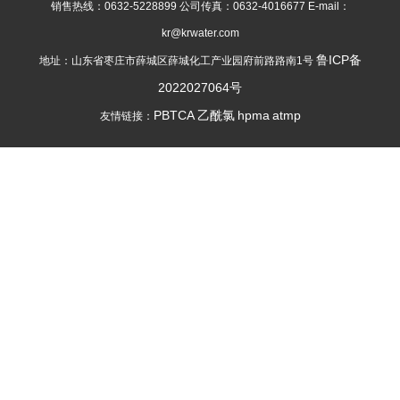
销售热线：0632-5228899 公司传真：0632-4016677 E-mail：
kr@krwater.com
鲁ICP备
地址：山东省枣庄市薛城区薛城化工产业园府前路路南1号
2022027064号
PBTCA
乙酰氯
hpma
atmp
友情链接：