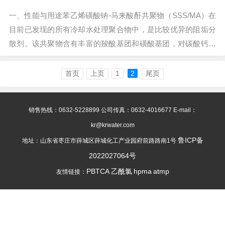
一、性能与用途苯乙烯磺酸钠-马来酸酐共聚物（SSS/MA）在
目前已发现的所有冷却水处理聚合物中，是比较优异的阻垢分
散剂。该共聚物含有丰富的羧酸基团和磺酸基团，对碳酸钙、
磷酸根、硫酸钙阻垢率均超过90%...
首页
上页
1
2
尾页
销售热线：0632-5228899 公司传真：0632-4016677 E-mail：
kr@krwater.com
鲁ICP备
地址：山东省枣庄市薛城区薛城化工产业园府前路路南1号
2022027064号
PBTCA
乙酰氯
hpma
atmp
友情链接：