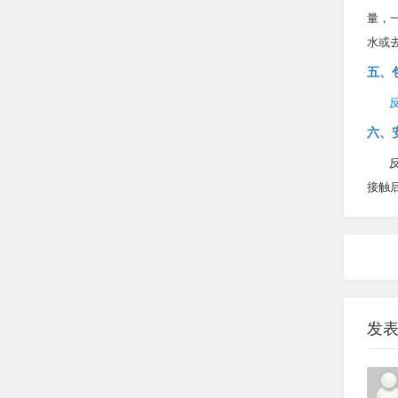
量，
水或
五、
六、
接触
发