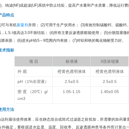
O)、纳滤(NF)或超滤(UF)系统中防止结垢，提高产水量和产水质量，降低运行
产品特点
1)可与有机
絮凝剂
并用；
(2)可用于生产饮用水；
(3)有效控制碳酸钙、硫酸钙
，L.S.I值高达3.0不致结垢；
(4)所有主要反渗透膜都能使用；
(5)分散阻塞
透膜表面；
(6)进水pH在5～9范围内均有效；
(7)对铝和铁的氧化物耐受力好。
技术指标
项 目
标准液
3倍浓缩液
外 观
橙黄色透明液体
橙黄色透明液体
pH（1%水溶液）
2.5±0.5
2.5±0.5
密 度 （20℃）g/
1.05-1.15
1.40±0.05
cm
3
使用方法
为达到最佳使用效果，应在静态混合或筒式过滤器之前投加，所需要的加药量
条件确定，要根据进水盐度、温度、回收率、反渗透膜种类等条件而计算出