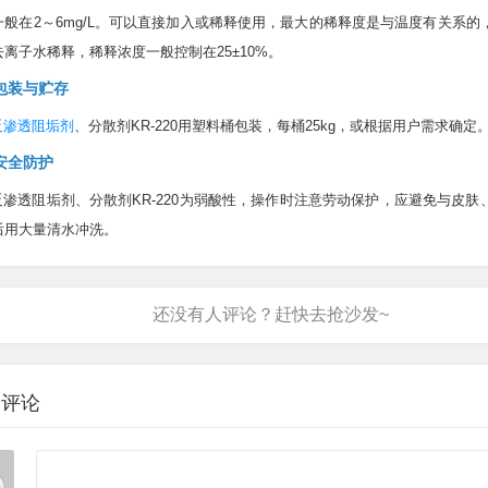
一般在2～6mg/L。可以直接加入或稀释使用，最大的稀释度是与温度有关系的
去离子水稀释，稀释浓度一般控制在25±10%。
包装与贮存
反渗透阻垢剂
、分散剂KR-220用塑料桶包装，每桶25kg，或根据用户需求确定
安全防护
反渗透阻垢剂、分散剂KR-220为弱酸性，操作时注意劳动保护，应避免与皮肤
后用大量清水冲洗。
表评论