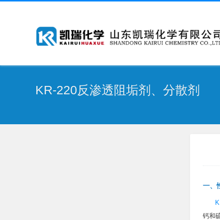
KR-220反渗透阻垢剂、分散剂
一、
K
钙和