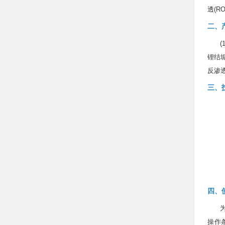
透(R
二、
(
锂结垢
反渗
三、
四、
操作