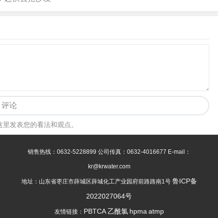
评论
这里发表您的看法和观点。
销售热线：0632-5228899 公司传真：0632-4016677 E-mail：
kr@krwater.com
鲁ICP备
地址：山东省枣庄市薛城区薛城化工产业园府前路路南1号
2022027064号
PBTCA
乙酰氯
hpma
atmp
友情链接：