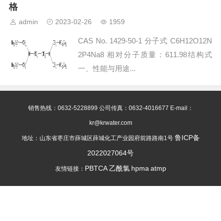
格
admin
2023-02-26
1959
CAS No. 1429-50-1 分子式 C6H12O12N
2P4Na8 相对分子质量：611.98结构式
一、性能与用途...
销售热线：0632-5228899 公司传真：0632-4016677 E-mail：
kr@krwater.com
鲁ICP备
地址：山东省枣庄市薛城区薛城化工产业园府前路路南1号
2022027064号
PBTCA
乙酰氯
hpma
atmp
友情链接：