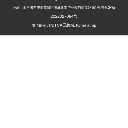
鲁ICP备
地址：山东省枣庄市薛城区薛城化工产业园府前路路南1号
2022027064号
PBTCA
乙酰氯
hpma
atmp
友情链接：