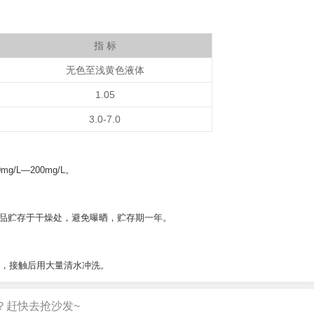
指 标
无色至浅黄色液体
1.05
3.0-7.0
L—200mg/L。
定。本品贮存于干燥处，避免曝晒，贮存期一年。
触，接触后用大量清水冲洗。