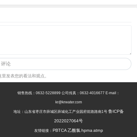
评论
这里发表您的看法和观点。
销售热线：0632-5228899 公司传真：0632-4016677 E-mail：
kr@krwater.com
鲁ICP备
地址：山东省枣庄市薛城区薛城化工产业园府前路路南1号
2022027064号
PBTCA
乙酰氯
hpma
atmp
友情链接：