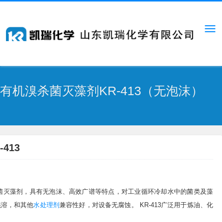
有机溴杀菌灭藻剂KR-413（无泡沫）
-413
菌灭藻剂，具有无泡沫、高效广谱等特点，对工业循环冷却水中的菌类及藻
混溶，和其他
水处理剂
兼容性好，对设备无腐蚀。 KR-413广泛用于炼油、化