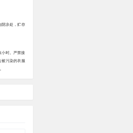
室内阴凉处，贮存
数小时。严禁接
去被污染的衣服
。