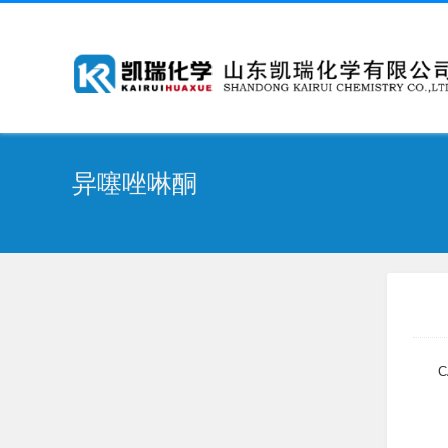
异噻唑啉酮
C