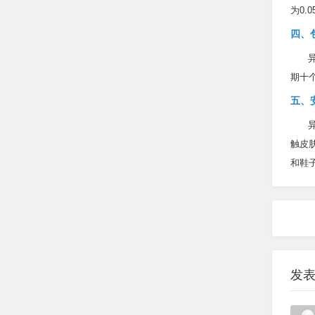
为0.0
四、
期十
五、
触皮
和鞋
发