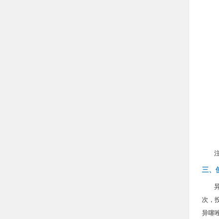
三、
次，
异噻