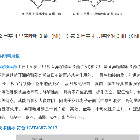
性能与用途
异噻唑啉酮
主要由5-氯-2-甲基-4-异噻唑啉-3-酮(CMI)和 2-甲基-4-异噻唑啉-3-酮
酮是通过断开细菌和藻类蛋白质的键而起杀生作用的。与微生物接触后，能迅速
生长，从而导致微生物细胞的死亡，故对常见细菌、真菌、藻类等具有很强
异噻唑啉酮杀生效率高，降解性好，具有不产生残留、操作安全、配伍性好、
低等特点。其能与氯及大多数阴、阳离子及非离子表面活性剂相混溶。高剂量
有显著效果。
异噻唑啉酮是一种广谱、高效、低毒、非氧化性杀生剂。广泛
农药、切削油、皮革、油墨、染料、制革等行业。
术指标 符合HG/T3657-2017