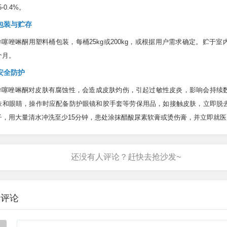
5-0.4%。
包装与贮存
异噻唑啉酮用塑料桶包装，每桶25kg或200kg，或根据用户需求确定。贮于
个月。
安全防护
异噻唑啉酮对皮肤有腐蚀性，会造成皮肤灼伤，引起过敏性皮炎，影响会持续
肤和眼睛，操作时应配备防护眼镜和胶手套等劳保用品，如接触皮肤，立即脱
子，用大量清水冲洗至少15分钟，患处涂抹醋酸尿素软膏或烫伤膏，并立即就医
表评论