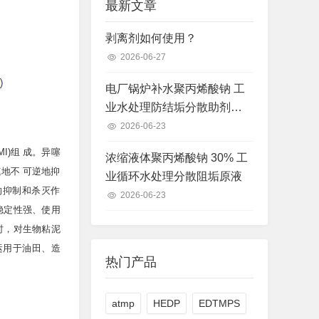
最新文章
剥离剂如何使用？
2026-06-27
电厂锅炉补水聚丙烯酸钠 工
业水处理防结垢分散助剂现
货
2026-06-23
(MI)组 成。异噻
浓缩液体聚丙烯酸钠 30% 工
地不 可逆地抑
业循环水处理分散阻垢原液
的抑制和杀灭作
2026-06-23
稳定性强、使用
时，对生物粘泥
运用于油田、造
热门产品
atmp
HEDP
EDTMPS