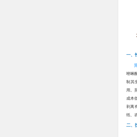
一、
唑啉
制其
用。
成本
剥离
纸、
二、技