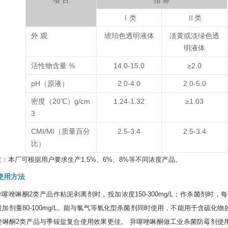
项 目
指 标
Ⅰ类
Ⅱ类
外 观
琥珀色透明液体
淡黄或淡绿色透
明液体
活性物含量 %
14.0-15.0
≥2.0
pH（原液）
2.0-4.0
2.0-5.0
密度（20℃）g/cm
1.24-1.32
≥1.03
3
CMI/MI（质量百分
2.5-3.4
2.5-3.4
比）
注：本厂可根据用户要求生产1.5%、6%、8%等不同浓度产品。
使用方法
异噻唑啉酮2类产品作粘泥剥离剂时，投加浓度150-300mg/L；作杀菌剂时，每
投加剂量80-100mg/L。能与氯气等氧化型杀菌剂同时使用，不能用于含硫化
唑啉酮2类产品与季铵盐复合使用效果更佳。
异噻唑啉酮做工业杀菌防霉剂使