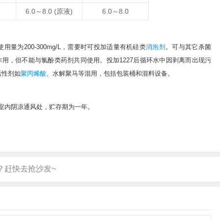
6.0～8.0 (原液)
6.0～8.0
使用量为200-300mg/L，需要时可投加适量有机硅类
消泡剂
。可与其它杀菌
用，但不能与氯酚类药剂共同使用。投加1227后循环水中因剥离而出现污
活性剂如
聚丙烯酸
、水解聚马等混用，包括包装桶和混料设备。
贮于室内阴凉通风处，贮存期为一年。