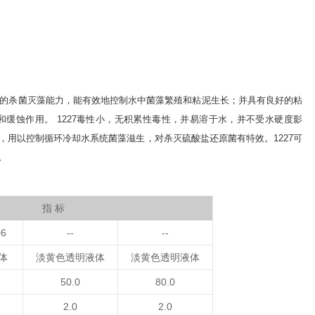
的杀菌灭藻能力，能有效地控制水中菌藻繁殖和粘泥生长；并具有良好的粘
和缓蚀作用。
1227毒性小，无积累性毒性，并易溶于水，并不受水硬度影
用以控制循环冷却水系统菌藻滋生，对杀灭硫酸盐还原菌有特效。1227可
。
指 标
06
--
--
体
淡黄色透明液体
淡黄色透明液体
50.0
80.0
2.0
2.0