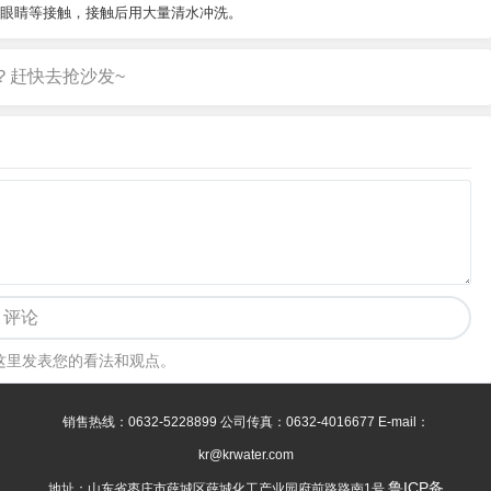
、眼睛等接触，接触后用大量清水冲洗。
评论
这里发表您的看法和观点。
销售热线：0632-5228899 公司传真：0632-4016677 E-mail：
kr@krwater.com
鲁ICP备
地址：山东省枣庄市薛城区薛城化工产业园府前路路南1号