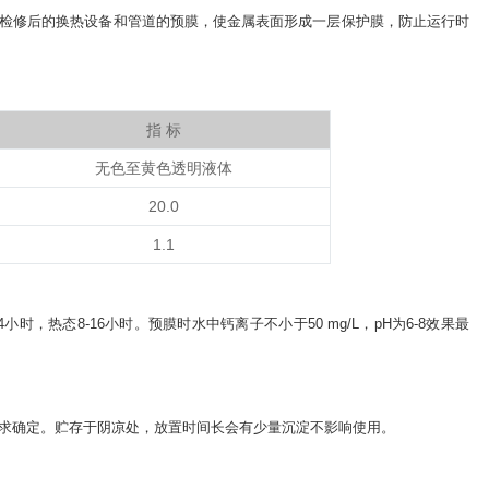
检修后的换热设备和管道的预膜，使金属表面形成一层保护膜，防止运行时
指 标
无色至黄色透明液体
20.0
1.1
24小时，热态8-16小时。预膜时水中钙离子不小于50 mg/L，pH为6-8效果最
据用户需求确定。贮存于阴凉处，放置时间长会有少量沉淀不影响使用。