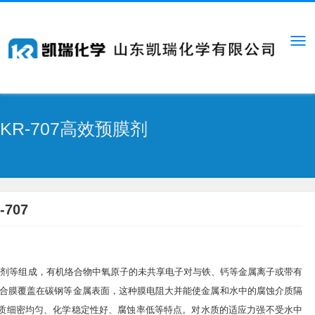
KR-707高效预膜剂
-707
性剂等组成，有机络合物中氧原子的未共享电子对与铁、钙等金属离子或带有
合膜覆盖在碳钢等金属表面，这种膜电阻大并能使金属和水中的腐蚀介质隔
，膜质细密均匀、化学稳定性好、腐蚀率低等特点。对水质的适应力强不受水中