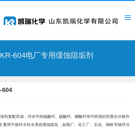
KR-604电厂专用缓蚀阻垢剂
-604
缓蚀剂复配而成，对水中的碳酸钙、硫酸钙、磷酸钙等均有很好的螯合分散作
604主要用于循环冷却水系统缓蚀阻垢，如电厂、化工厂、石化、钢铁等循环冷