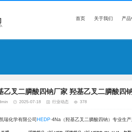
首页
关于我们
产品
基乙叉二膦酸四钠厂家 羟基乙叉二膦酸四
dmin
2025-07-18
行业动态
378
凯瑞化学有限公司
HEDP
·4Na（羟基乙叉二膦酸四钠）专业生