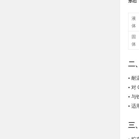
形态
液
体
固
体
二
• 
• 对
• 
• 
三