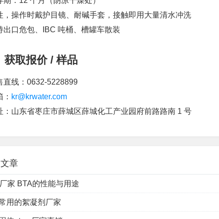
贮存期：12 个月（阴凉干燥处）
碱性，操作时戴护目镜、耐碱手套，接触即用大量清水冲洗
支持出口危包、IBC 吨桶、槽罐车散装
、获取报价 / 样品
售直线：0632-5228899
箱：
kr@krwater.com
地址：山东省枣庄市薛城区薛城化工产业园府前路路南 1 号
关文章
A 厂家 BTA的性能与用途
常用的絮凝剂厂家