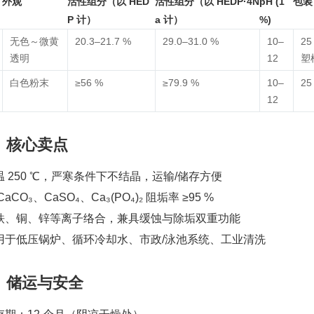
外观
活性组分（以 HED
活性组分（以 HEDP·4N
pH (1
包装
P 计）
a 计）
%)
无色～微黄
20.3–21.7 %
29.0–31.0 %
10–
25
透明
12
塑
白色粉末
≥56 %
≥79.9 %
10–
25
12
、核心卖点
耐温 250 ℃，严寒条件下不结晶，运输/储存方便
 CaCO₃、CaSO₄、Ca₃(PO₄)₂ 阻垢率 ≥95 %
与铁、铜、锌等离子络合，兼具缓蚀与除垢双重功能
适用于低压锅炉、循环冷却水、市政/泳池系统、工业清洗
、储运与安全