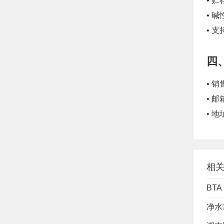
• 
• 
• 
四
• 销
• 邮
• 
相
BT
净水