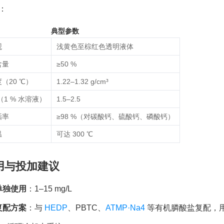
：
典型参数
观
浅黄色至棕红色透明液体
含量
≥50 %
（20 ℃）
1.22–1.32 g/cm³
（1 % 水溶液）
1.5–2.5
垢率
≥98 %（对碳酸钙、硫酸钙、磷酸钙）
温
可达 300 ℃
用与投加建议
单独使用
：1–15 mg/L
复配方案
：与
HEDP
、PBTC、
ATMP·Na4
等有机膦酸盐复配，