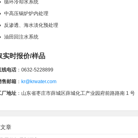
循环冷却水系统
中高压锅炉炉内处理
反渗透、海水淡化预处理
油田回注水系统
取实时报价/样品
直线电话
：0632-5228899
销售邮箱
：
kr@krwater.com
工厂地址
：山东省枣庄市薛城区薛城化工产业园府前路路南 1 号
关文章