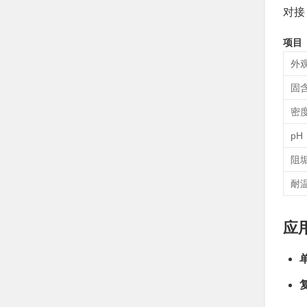
对接
项目
外
固
密度
pH
阻
耐
应