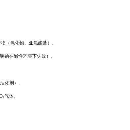
产物（氯化物、亚氯酸盐）。
次氯酸钠在碱性环境下失效）。
+活化剂）。
O₂气体。