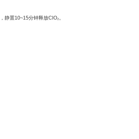
置10~15分钟释放ClO₂。