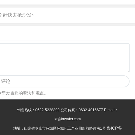
评论
这里发表您的看法和观点。
销售热线：0632-5228899 公司传真：0632-4016677 E-mail：
kr@krwater.com
鲁ICP备
地址：山东省枣庄市薛城区薛城化工产业园府前路路南1号