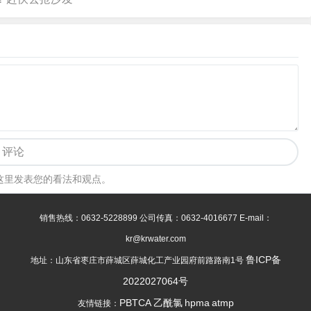
评论
这里发表您的看法和观点。
销售热线：0632-5228899 公司传真：0632-4016677 E-mail：
kr@krwater.com
鲁ICP备
地址：山东省枣庄市薛城区薛城化工产业园府前路路南1号
2022027064号
PBTCA
乙酰氯
hpma
atmp
友情链接：