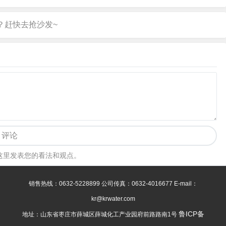
评论
这里发表您的看法和观点。
销售热线：0632-5228899 公司传真：0632-4016677 E-mail：
kr@krwater.com
鲁ICP备
地址：山东省枣庄市薛城区薛城化工产业园府前路路南1号