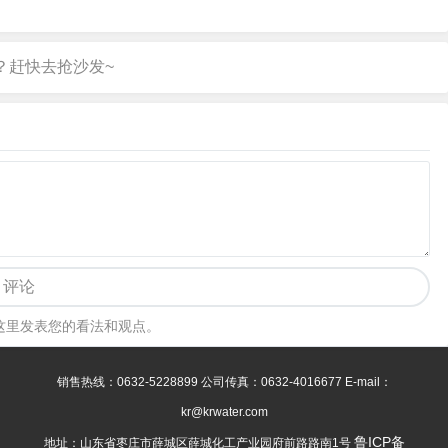
评论
这里发表您的看法和观点。
销售热线：0632-5228899 公司传真：0632-4016677 E-mail：
kr@krwater.com
鲁ICP备
地址：山东省枣庄市薛城区薛城化工产业园府前路路南1号