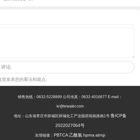
评论
这里发表您的看法和观点。
销售热线：0632-5228899 公司传真：0632-4016677 E-mail：
kr@krwater.com
鲁ICP备
地址：山东省枣庄市薛城区薛城化工产业园府前路路南1号
2022027064号
PBTCA
乙酰氯
hpma
atmp
友情链接：