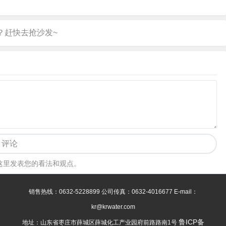
评论
这里发表您的看法和观点。
销售热线：0632-5228899 公司传真：0632-4016677 E-mail：
kr@krwater.com
鲁ICP备
地址：山东省枣庄市薛城区薛城化工产业园府前路路南1号