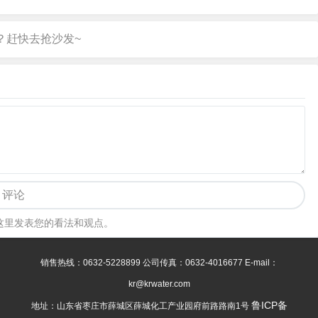
评论
这里发表您的看法和观点。
销售热线：0632-5228899 公司传真：0632-4016677 E-mail：
kr@krwater.com
鲁ICP备
地址：山东省枣庄市薛城区薛城化工产业园府前路路南1号