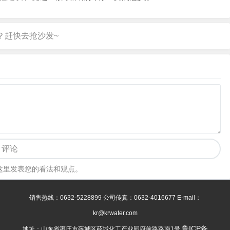
评论
这里发表您的看法和观点。
销售热线：0632-5228899 公司传真：0632-4016677 E-mail：
kr@krwater.com
鲁ICP备
地址：山东省枣庄市薛城区薛城化工产业园府前路路南1号