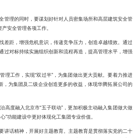
全管理的同时，要谋划好针对人员密集场所和高层建筑安全管
资产安全管理各项工作。
找差距，增强危机意识，传递竞争压力，创造卓越绩效。通过
通过对标持续实施组织创新和流程再造，提高管理水平，增强
管理工作，实现“双过半”，为集团做出更大贡献。要着力推进
更新，为集团及二级企业创造更多的收益，体现华腾拓展公司的
治高度融入北京市“五子联动”，更加积极主动融入集团做大做
中心”功能建设中更好体现化工集团专业价值。
要讲话精神，开展好主题教育。主题教育是贯彻落实党的二十