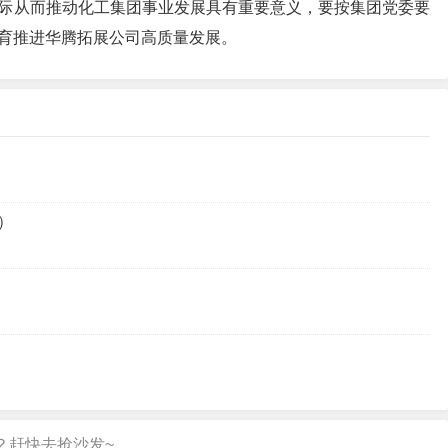
际从而推动化工集团事业发展具有重要意义，要按集团党委要
育推进华腾拓展公司高质量发展。
）