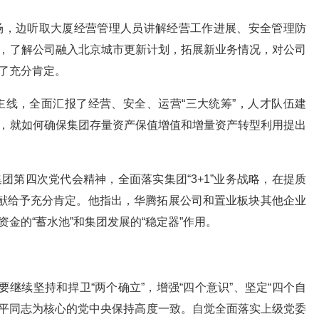
场，边听取大厦经营管理人员讲解经营工作进展、安全管理防
，了解公司融入北京城市更新计划，拓展新业务情况，对公司
了充分肯定。
线，全面汇报了经营、安全、运营“三大统筹”，人才队伍建
，就如何确保集团存量资产保值增值和增量资产转型利用提出
第四次党代会精神，全面落实集团“3+1”业务战略，在提质
贡献给予充分肯定。他指出，华腾拓展公司和置业板块其他企业
金的“蓄水池”和集团发展的“稳定器”作用。
继续坚持和捍卫“两个确立”，增强“四个意识”、坚定“四个自
近平同志为核心的党中央保持高度一致。自觉全面落实上级党委