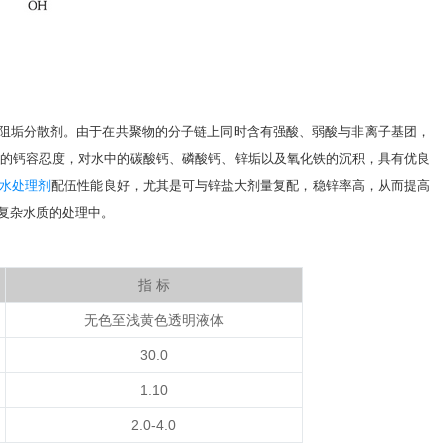
阻垢分散剂。由于在共聚物的分子链上同时含有强酸、弱酸与非离子基团，
较高的钙容忍度，对水中的碳酸钙、磷酸钙、锌垢以及氧化铁的沉积，具有优良
水处理剂
配伍性能良好，尤其是可与锌盐大剂量复配，稳锌率高，从而提高
复杂水质的处理中。
指 标
无色至浅黄色透明液体
30.0
1.10
2.0-4.0