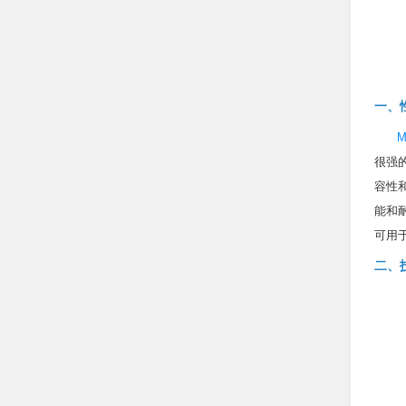
一、
M
很强
容性
能和
可用
二、