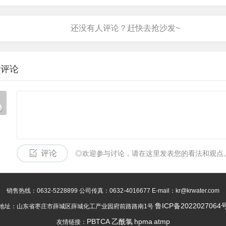
表评论
评论
◎欢迎参与讨论，请在这里发表您的看法和观点
销售热线：0632-5228899 公司传真：0632-4016677 E-mail：kr@krwater.com
鲁ICP备2022027064
地址：山东省枣庄市薛城区薛城化工产业园府前路路南1号
PBTCA
乙酰氯
hpma
atmp
友情链接：