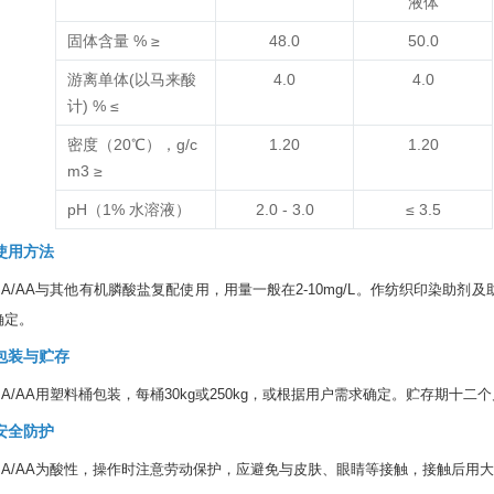
液体
固体含量 % ≥
48.0
50.0
游离单体(以马来酸
4.0
4.0
计) % ≤
密度（20℃），g/c
1.20
1.20
m
3
≥
pH（1% 水溶液）
2.0 - 3.0
≤ 3.5
使用方法
MA/AA与其他有机膦酸盐复配使用，用量一般在2-10mg/L。作纺织印染助剂
确定。
包装与贮存
MA/AA用塑料桶包装，每桶30kg或250kg，或根据用户需求确定。贮存期十二
安全防护
MA/AA为酸性，操作时注意劳动保护，应避免与皮肤、眼睛等接触，接触后用