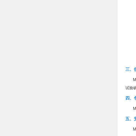
三、
试验
四、
五、