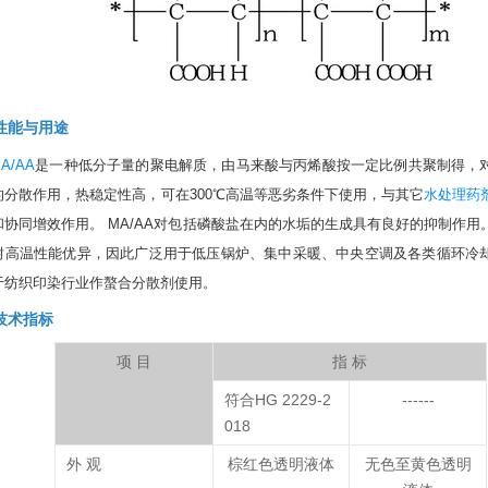
性能与用途
A/AA
是一种低分子量的聚电解质，由马来酸与丙烯酸按一定比例共聚制得，
的分散作用，热稳定性高，可在300℃高温等恶劣条件下使用，与其它
水处理药
和协同增效作用。
MA/AA对包括磷酸盐在内的水垢的生成具有良好的抑制作用
耐高温性能优异，因此广泛用于低压锅炉、集中采暖、中央空调及各类循环冷
于纺织印染行业作螯合分散剂使用。
技术指标
项 目
指 标
符合HG 2229-2
------
018
外 观
棕红色透明液体
无色至黄色透明