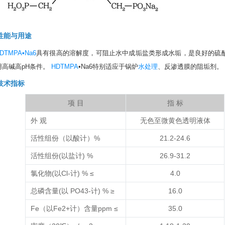
性能与用途
DTMPA•Na6
具有很高的溶解度，可阻止水中成垢盐类形成水垢，是良好的硫
用高碱高pH条件。
HDTMPA
•Na6特别适应于锅炉
水处理
、反渗透膜的阻垢剂。
技术指标
项 目
指 标
外 观
无色至微黄色透明液体
活性组份（以酸计）%
21.2-24.6
活性组份(以盐计) %
26.9-31.2
氯化物(以Cl-计) % ≤
4.0
总磷含量(以 PO
4
3-
计) % ≥
16.0
Fe（以Fe
2+
计）含量ppm ≤
35.0