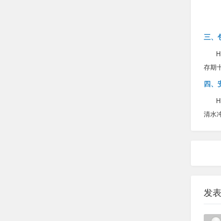
三、
存期
四、
清水
发