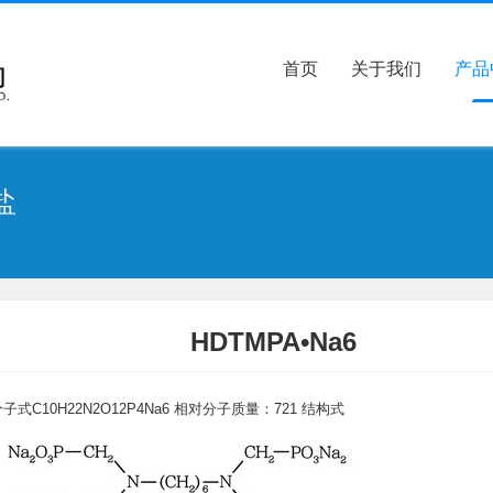
首页
关于我们
产品
盐
HDTMPA•Na6
分子式C
10
H
22
N
2
O
12
P
4
Na
6
相对分子质量：721
结构式