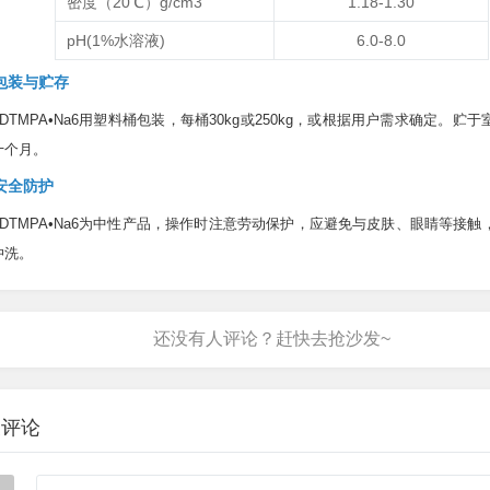
密度（20℃）g/cm
3
1.18-1.30
pH(1%水溶液)
6.0-8.0
包装与贮存
HDTMPA•Na6用塑料桶包装，每桶30kg或250kg，或根据用户需求确定。贮
十个月。
安全防护
HDTMPA•Na6为中性产品，操作时注意劳动保护，应避免与皮肤、眼睛等接
冲洗。
表评论